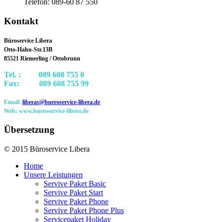
Telefon: 089-60 87 550
Kontakt
Büroservice Libera
Otto-Hahn-Str.13B
85521 Riemerling / Ottobrunn
Tel. : 089 608 755 0
Fax: 089 608 755 99
Email:
liberas@bueroservice-libera.de
Web: www.bueroservice-libera.de
Übersetzung
© 2015 Büroservice Libera
Home
Unsere Leistungen
Servive Paket Basic
Servive Paket Start
Servive Paket Phone
Servive Paket Phone Plus
Servicepaket Holiday